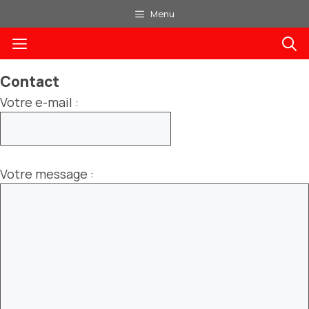
Aller
Menu
au
Menu
contenu
Contact
Votre e-mail :
Votre message :