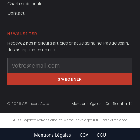
Charte éditoriale
Contact
NEWSLETTER
Recevez nos meilleurs articles chaque semaine. Pas de spam,
désinscription en un clic.
S'ABONNER
© 2026 AF Import Auto
Mentions légales
Confidentialité
Aussi :
agence web en Seine-et-Marne
|
développeur full-stack freelance
Mentions Légales
·
CGV
·
CGU