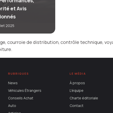
: Performances,
rité et Avis
ionnés
illet 2025
e, courroie de distribution, contrôle technique, voya
oiture.
RUBRIQUES
LE MÉDIA
News
À propos
Véhicules Étrangers
L'équipe
Conseils Achat
Charte éditoriale
Auto
Contact