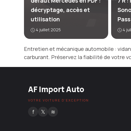
défaut Mercedes en PDF :
7 R 
décryptage, accès et
Sono
utilisation
Pass
4 juillet 2025
4 ju
Entretien et mécanique automobile : vidang
carburant. Préservez la fiabilité de votre v
AF Import Auto
VOTRE VOITURE D'EXCEPTION
f
𝕏
≋