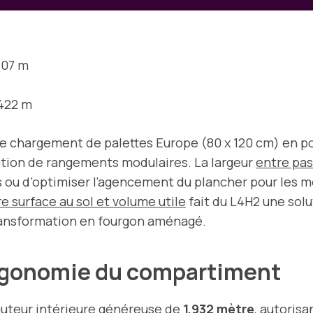
,07 m
,422 m
 le chargement de palettes Europe (80 x 120 cm) en po
lation de rangements modulaires. La largeur
entre pas
ils ou d’optimiser l’agencement du plancher pour les 
e surface au sol et volume utile
fait du L4H2 une solu
transformation en fourgon aménagé.
ergonomie du compartiment
uteur intérieure généreuse
de
1,932 mètre
, autorisa