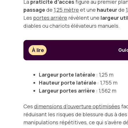
La
praticité d’accès
figure au premier pla
passage
de
1,25 mètre
et une
hauteur
de
Les
portes arrière
révèlent une
largeur uti
diables ou chariots élévateurs manuels.
À lire
Guid
Largeur porte latérale
: 1,25 m
Hauteur porte latérale
: 1,755 m
Largeur portes arrière
: 1,562 m
Ces
dimensions d’ouverture optimisées
fac
réduisant les risques de blessure dus à des
manipulations répétitives, ce qui s’avère 