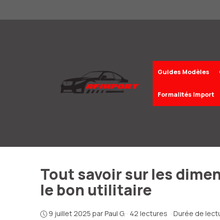
Aller
au
contenu
Guides Modèles
Formalités Import
Tout savoir sur les dime
le bon utilitaire
9 juillet 2025
par
Paul G.
·
42 lectures
·
Durée de lectu