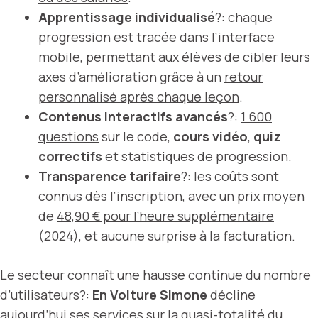
Apprentissage individualisé
?: chaque
progression est tracée dans l’interface
mobile, permettant aux élèves de cibler leurs
axes d’amélioration grâce à un
retour
personnalisé après chaque leçon
.
Contenus interactifs avancés
?:
1 600
questions
sur le code,
cours vidéo
,
quiz
correctifs
et statistiques de progression.
Transparence tarifaire
?: les coûts sont
connus dès l’inscription, avec un prix moyen
de
48,90 € pour l’heure supplémentaire
(2024), et aucune surprise à la facturation.
Le secteur connaît une hausse continue du nombre
d’utilisateurs?:
En Voiture Simone
décline
aujourd’hui ses services sur la quasi-totalité du