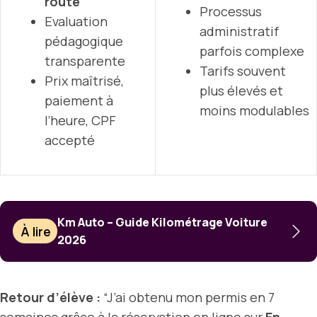
route
Processus
Evaluation
administratif
pédagogique
parfois complexe
transparente
Tarifs souvent
Prix maîtrisé,
plus élevés et
paiement à
moins modulables
l’heure, CPF
accepté
Km Auto – Guide Kilométrage Voiture
À lire
2026
Retour d’élève :
“J’ai obtenu mon permis en 7
semaines grâce à la réservation en ligne sur
En