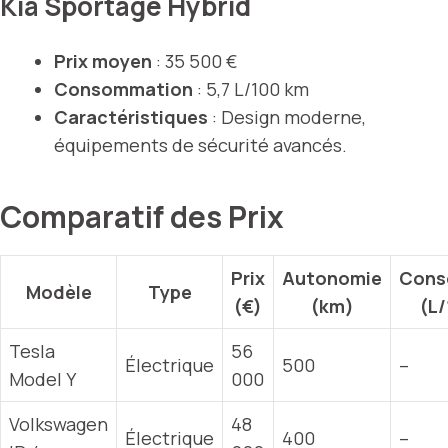
Kia Sportage Hybrid
Prix moyen
: 35 500 €
Consommation
: 5,7 L/100 km
Caractéristiques
: Design moderne,
équipements de sécurité avancés.
Comparatif des Prix
Prix
Autonomie
Cons
Modèle
Type
(€)
(km)
(L
Tesla
56
Électrique
500
–
Model Y
000
Volkswagen
48
Électrique
400
–