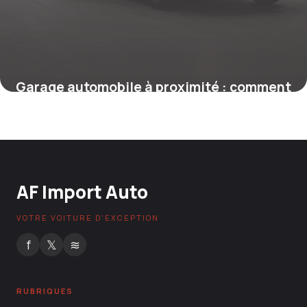
Garage automobile à proximité : comment
choisir le meilleur service local
27 novembre 2025
AF Import Auto
VOTRE VOITURE D'EXCEPTION
f
𝕏
≋
RUBRIQUES