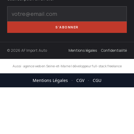
S'ABONNER
© 2026 AF Import Auto
Mentions légales
Confidentialité
Aussi :
agence web en Seine-et-Marne
|
développeur full-stack freelance
Mentions Légales
·
CGV
·
CGU