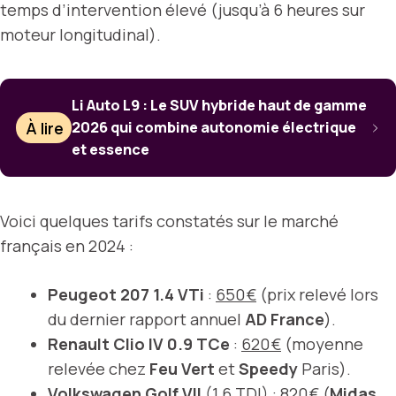
temps d’intervention élevé (jusqu’à 6 heures sur
moteur longitudinal).
Li Auto L9 : Le SUV hybride haut de gamme
À lire
2026 qui combine autonomie électrique
et essence
Voici quelques tarifs constatés sur le marché
français en 2024 :
Peugeot 207 1.4 VTi
:
650 €
(prix relevé lors
du dernier rapport annuel
AD France
).
Renault Clio IV 0.9 TCe
:
620 €
(moyenne
relevée chez
Feu Vert
et
Speedy
Paris).
Volkswagen Golf VII
(1.6 TDI) :
820 €
(
Midas