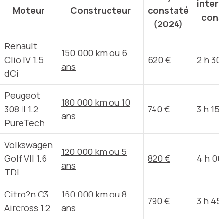
inte
Moteur
Constructeur
constaté
con
(2024)
Renault
150 000 km ou 6
Clio IV 1.5
620 €
2 h 3
ans
dCi
Peugeot
180 000 km ou 10
308 II 1.2
740 €
3 h 1
ans
PureTech
Volkswagen
120 000 km ou 5
Golf VII 1.6
820 €
4 h 0
ans
TDI
Citro?n C3
160 000 km ou 8
790 €
3 h 4
Aircross 1.2
ans