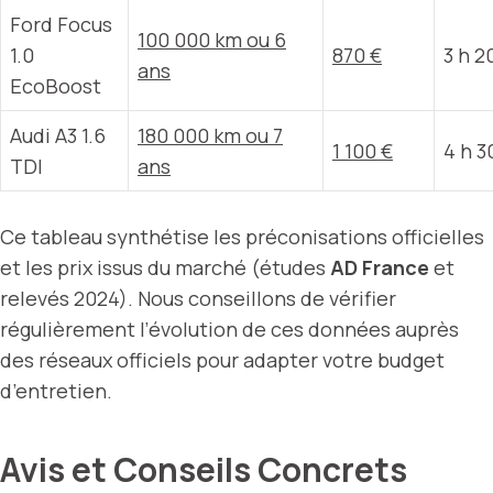
Ford Focus
100 000 km ou 6
1.0
870 €
3 h 2
ans
EcoBoost
Audi A3 1.6
180 000 km ou 7
1 100 €
4 h 3
TDI
ans
Ce tableau synthétise les préconisations officielles
et les prix issus du marché (études
AD France
et
relevés 2024). Nous conseillons de vérifier
régulièrement l’évolution de ces données auprès
des réseaux officiels pour adapter votre budget
d’entretien.
Avis et Conseils Concrets