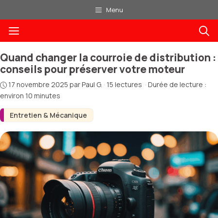
Aller
Menu
au
Menu
contenu
Quand changer la courroie de distribution :
conseils pour préserver votre moteur
17 novembre 2025
par
Paul G.
·
15 lectures
·
Durée de lecture :
environ 10 minutes
Entretien & Mécanique