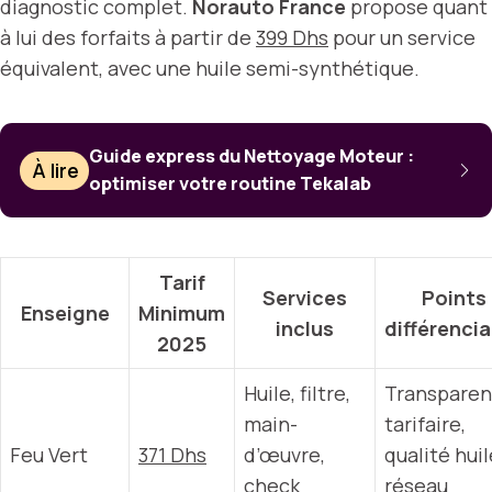
diagnostic complet.
Norauto France
propose quant
à lui des forfaits à partir de
399 Dhs
pour un service
équivalent, avec une huile semi-synthétique.
Guide express du Nettoyage Moteur :
À lire
optimiser votre routine Tekalab
Tarif
Services
Points
Enseigne
Minimum
inclus
différenci
2025
Huile, filtre,
Transpare
main-
tarifaire,
Feu Vert
371 Dhs
d’œuvre,
qualité huil
check
réseau