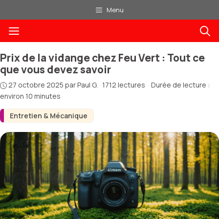
Aller
Menu
au
Menu
contenu
Prix de la vidange chez Feu Vert : Tout ce
que vous devez savoir
27 octobre 2025
par
Paul G.
·
1712 lectures
·
Durée de lecture :
environ 10 minutes
Entretien & Mécanique