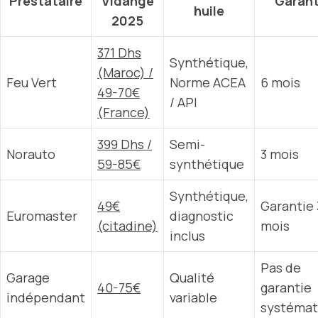
Prestataire
Vidange
Garant
huile
2025
371 Dhs
Synthétique,
(Maroc) /
Feu Vert
Norme ACEA
6 mois
49-70€
/ API
(France)
399 Dhs /
Semi-
Norauto
3 mois
59-85€
synthétique
Synthétique,
49€
Garantie 
Euromaster
diagnostic
(citadine)
mois
inclus
Pas de
Garage
Qualité
40-75€
garantie
indépendant
variable
systémat