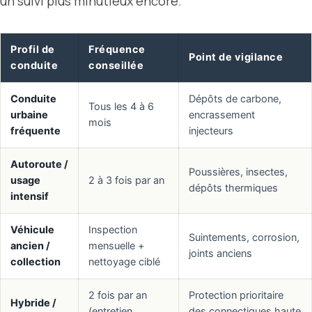
un suivi plus minutieux encore.
Profil de
Fréquence
Point de vigilance
conduite
conseillée
Conduite
Dépôts de carbone,
Tous les 4 à 6
urbaine
encrassement
mois
fréquente
injecteurs
Autoroute /
Poussières, insectes,
usage
2 à 3 fois par an
dépôts thermiques
intensif
Véhicule
Inspection
Suintements, corrosion,
ancien /
mensuelle +
joints anciens
collection
nettoyage ciblé
2 fois par an
Protection prioritaire
Hybride /
(entretien
des connectiques haute