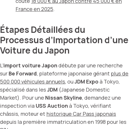
coûte
18 000 € au Japon contre 45 000 € en
France en 2025
.
Étapes Détaillées du
Processus d’Importation d’une
Voiture du Japon
L’
import voiture Japon
débute par une recherche
sur
Be Forward
, plateforme japonaise gérant
plus de
500 000 véhicules annuels
, ou
JDM Expo
à Tokyo,
spécialisé dans les
JDM
(Japanese Domestic
Market). Pour une
Nissan Skyline
, demandez une
inspection via
USS Auction
à Tokyo, vérifiant
châssis, moteur et
historique Car Pass japonais
depuis la première immatriculation en 1998 pour les