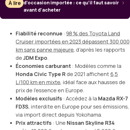
À lire
d’occasion importée : ce qu’il faut savoir
avant d’acheter
Fiabilité reconnue
:
98 % des Toyota Land
Cruiser importées en 2023 dépassent 300 000
km sans panne majeure
, d’après les rapports
de
JDM Expo
.
Économies carburant
: Modèles comme la
Honda Civic Type R
de 2021 affichent
6,5
L/100 km en mixte
, idéal face aux hausses de
prix de l’essence en Europe.
Modèles exclusifs
: Accédez à la
Mazda RX-7
FD3S
, interdite en Europe pour ses émissions,
via import direct depuis Yokohama.
Prix attractifs
: Une
Nissan Skyline R34