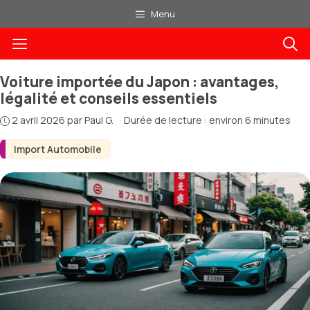
Aller
Menu
au
Menu
contenu
Voiture importée du Japon : avantages,
légalité et conseils essentiels
2 avril 2026
par
Paul G.
·
Durée de lecture : environ 6 minutes
Import Automobile