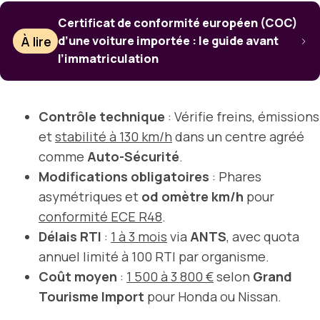
Certificat de conformité européen (COC)
À lire
d’une voiture importée : le guide avant
l’immatriculation
Contrôle technique
: Vérifie freins, émissions
et
stabilité à 130 km/h
dans un centre agréé
comme
Auto-Sécurité
.
Modifications obligatoires
: Phares
asymétriques et
od omètre km/h
pour
conformité ECE R48
.
Délais RTI
:
1 à 3 mois
via
ANTS
, avec quota
annuel limité à 100 RTI par organisme.
Coût moyen
:
1 500 à 3 800 €
selon
Grand
Tourisme Import
pour Honda ou Nissan.