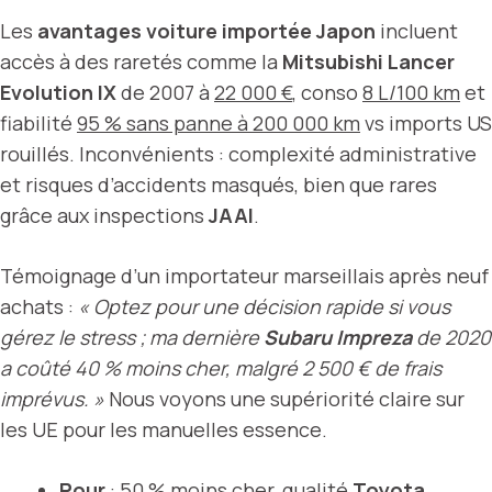
Les
avantages voiture importée Japon
incluent
accès à des raretés comme la
Mitsubishi Lancer
Evolution IX
de 2007 à
22 000 €
, conso
8 L/100 km
et
fiabilité
95 % sans panne à 200 000 km
vs imports US
rouillés. Inconvénients : complexité administrative
et risques d’accidents masqués, bien que rares
grâce aux inspections
JAAI
.
Témoignage d’un importateur marseillais après neuf
achats :
« Optez pour une décision rapide si vous
gérez le stress ; ma dernière
Subaru Impreza
de 2020
a coûté 40 % moins cher, malgré 2 500 € de frais
imprévus. »
Nous voyons une supériorité claire sur
les UE pour les manuelles essence.
Pour
:
50 % moins cher
, qualité
Toyota