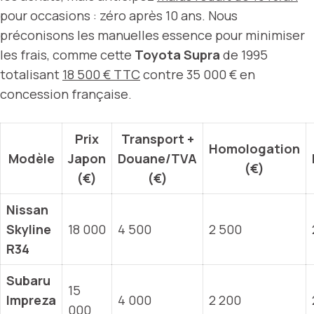
pour occasions : zéro après 10 ans. Nous
préconisons les manuelles essence pour minimiser
les frais, comme cette
Toyota Supra
de 1995
totalisant
18 500 € TTC
contre 35 000 € en
concession française.
Prix
Transport +
Homologation
Modèle
Japon
Douane/TVA
(€)
(€)
(€)
Nissan
Skyline
18 000
4 500
2 500
R34
Subaru
15
Impreza
4 000
2 200
000