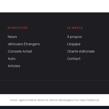
RUBRIQUES
LE MÉDIA
News
À propos
Véhicules Étrangers
L'équipe
Conseils Achat
Charte éditoriale
Auto
Contact
Articles
Aussi :
agence web en Seine-et-Marne
|
développeur full-stack freelance