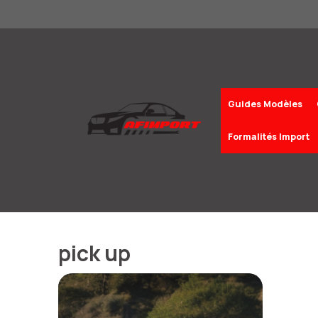
Aller
au
contenu
Guides Modèles
Formalités Import
pick up