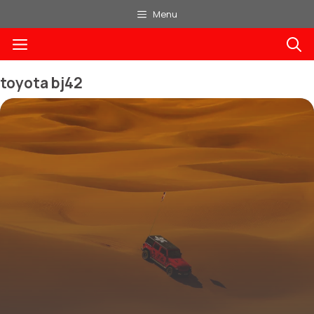
Aller
Menu
au
Menu
contenu
toyota bj42