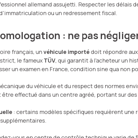
fessionnel allemand assujetti. Respecter les délais 
d’immatriculation ou un redressement fiscal.
omologation : ne pas négliger
toire français, un
véhicule importé
doit répondre aux
strict, le fameux
TÜV
, qui garantit à l’acheteur un hi
er un examen en France, condition sine qua non pour
 mécanique du véhicule et du respect des normes en
 être effectué dans un centre agréé, portant sur de
uelle
: certains modèles spécifiques requièrent une ré
 supplémentaires.
ndez-vous en centre de contrôle technique varie de 5