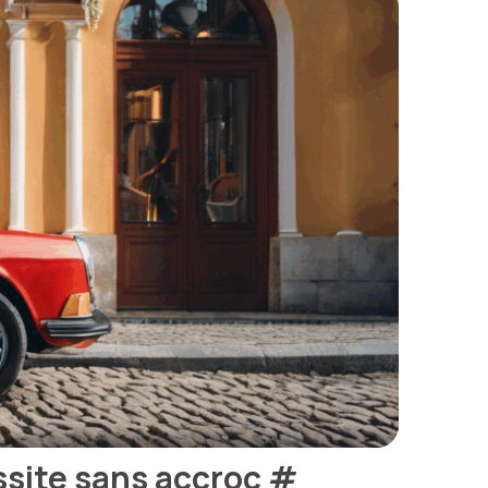
ssite sans accroc
#