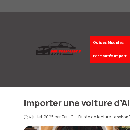
Aller
au
contenu
Guides Modèles
Formalités Import
Importer une voiture d’A
4 juillet 2025
par
Paul G.
·
Durée de lecture : environ