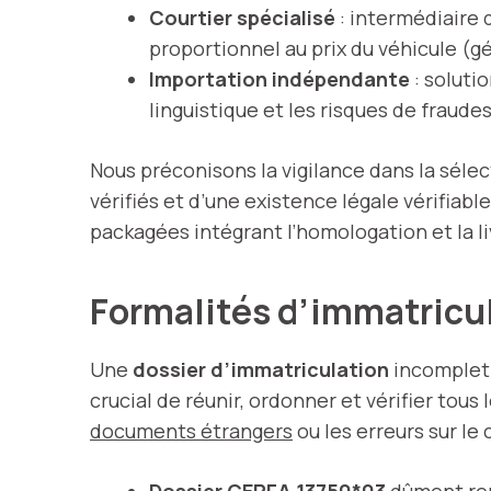
Courtier spécialisé
: intermédiaire q
proportionnel au prix du véhicule (
Importation indépendante
: soluti
linguistique et les risques de fraud
Nous préconisons la vigilance dans la séle
vérifiés et d’une existence légale vérifiab
packagées intégrant l’homologation et la li
Formalités d’immatricul
Une
dossier d’immatriculation
incomplet e
crucial de réunir, ordonner et vérifier tou
documents étrangers
ou les erreurs sur le
Dossier CERFA 13750*03
dûment re