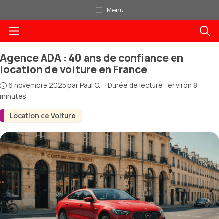
Aller
Menu
au
Menu
contenu
Agence ADA : 40 ans de confiance en
location de voiture en France
6 novembre 2025
par
Paul G.
·
Durée de lecture : environ 8
minutes
Location de Voiture