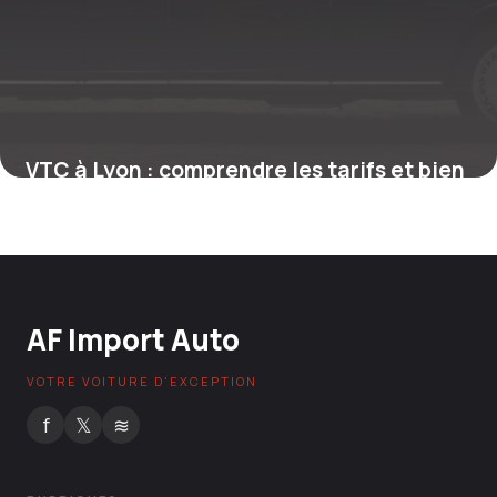
VTC à Lyon : comprendre les tarifs et bien
choisir son chauffeur privé
7 août 2025
AF Import Auto
VOTRE VOITURE D'EXCEPTION
f
𝕏
≋