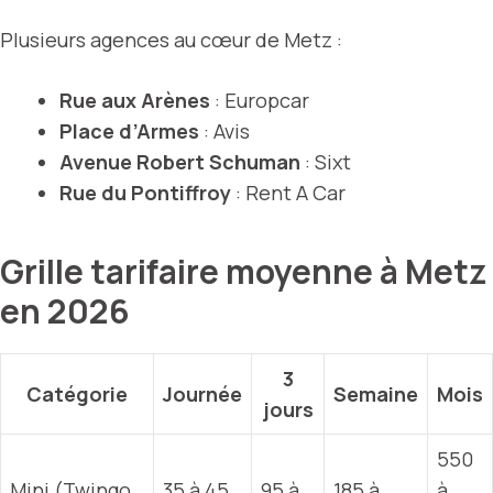
Plusieurs agences au cœur de Metz :
Rue aux Arènes
: Europcar
Place d’Armes
: Avis
Avenue Robert Schuman
: Sixt
Rue du Pontiffroy
: Rent A Car
Grille tarifaire moyenne à Metz
en 2026
3
Catégorie
Journée
Semaine
Mois
jours
550
Mini (Twingo,
35 à 45
95 à
185 à
à