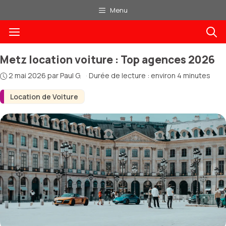
Aller
Menu
au
Menu
contenu
Metz location voiture : Top agences 2026
2 mai 2026
par
Paul G.
·
Durée de lecture : environ 4 minutes
Location de Voiture