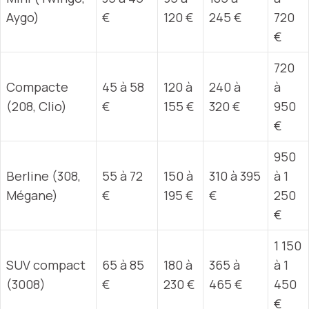
Aygo)
€
120 €
245 €
720
€
720
Compacte
45 à 58
120 à
240 à
à
(208, Clio)
€
155 €
320 €
950
€
950
Berline (308,
55 à 72
150 à
310 à 395
à 1
Mégane)
€
195 €
€
250
€
1 150
SUV compact
65 à 85
180 à
365 à
à 1
(3008)
€
230 €
465 €
450
€