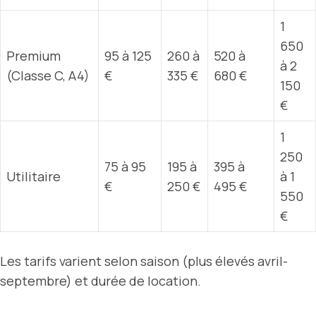
1
650
Premium
95 à 125
260 à
520 à
à 2
(Classe C, A4)
€
335 €
680 €
150
€
1
250
75 à 95
195 à
395 à
Utilitaire
à 1
€
250 €
495 €
550
€
Les tarifs varient selon saison (plus élevés avril-
septembre) et durée de location.