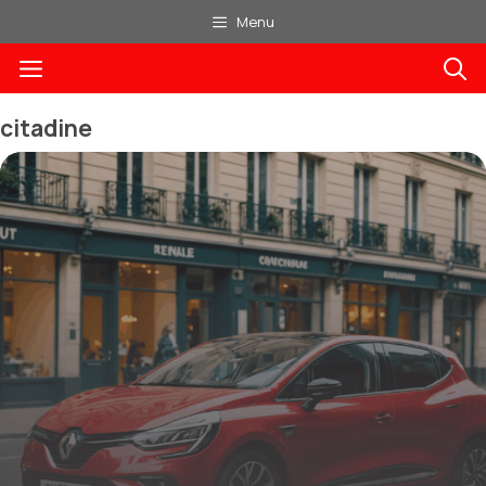
Aller
Menu
au
Menu
contenu
citadine