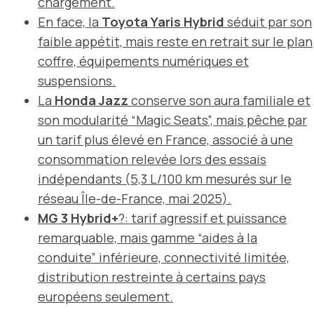
chargement.
En face, la
Toyota Yaris Hybrid
séduit par son
faible appétit, mais reste en retrait sur le plan
coffre, équipements numériques et
suspensions.
La
Honda Jazz
conserve son aura familiale et
son modularité “Magic Seats”, mais pêche par
un tarif plus élevé en France, associé à une
consommation relevée lors des essais
indépendants (
5,3 L/100 km mesurés sur le
réseau Île-de-France, mai 2025
).
MG 3 Hybrid+
?: tarif agressif et puissance
remarquable, mais gamme “aides à la
conduite” inférieure, connectivité limitée,
distribution restreinte à certains pays
européens seulement.