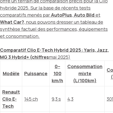
offre un terrain de comparaison précis pour la Clio
hybride 2025. Sur la base de récents tests
comparatifs menés par
AutoPlus
,
Auto Bild
et
What Car?
, nous pouvons dresser un tableau de
synthèse factuel des performances, équipements
et consommation.
Comparatif Clio E-Tech Hybrid 2025 : Yaris, Jazz,
MG 3 Hybrid+ (chiffres
mai 2025
)
0–
Consommation
Co
Modèle
Puissance
100
mixte
(
km/h
(L/100km)
Renault
Clio E-
145 ch
9,3 s
4,3
30
Tech