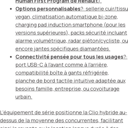
Human First Program de Renault
).
Options personnalisables
?: sellerie cuir/tissu
vegan, climatisation automatique bi-zone,
charging pad induction smartphone (pour les
versions supérieures), packs sécurité incluant
alarme volumétrique, radar piéton/cycliste, ou
encore jantes spécifiques diamantées.
Connectivité pensée pour tous les usages
?:
port USB-C à l’avant comme à l’arrière,
compatibilité boîte à gants réfrigérée,
planche de bord tactile intuitive adaptée aux
besoins famille, entreprise, ou covoiturage
urbain.
L’équipement de série positionne la Clio hybride au-
dessus de la moyenne des concurrentes, facilitant