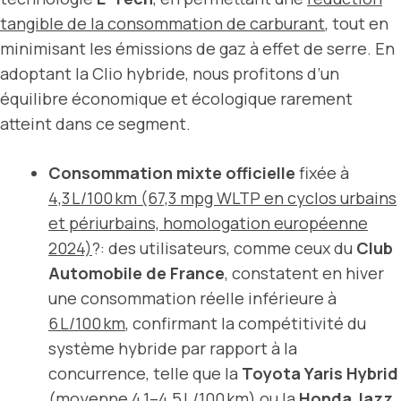
tangible de la consommation de carburant
, tout en
minimisant les émissions de gaz à effet de serre. En
adoptant la Clio hybride, nous profitons d’un
équilibre économique et écologique rarement
atteint dans ce segment.
Consommation mixte officielle
fixée à
4,3 L/100 km (67,3 mpg WLTP en cyclos urbains
et périurbains, homologation européenne
2024)
?: des utilisateurs, comme ceux du
Club
Automobile de France
, constatent en hiver
une consommation réelle inférieure à
6 L/100 km
, confirmant la compétitivité du
système hybride par rapport à la
concurrence, telle que la
Toyota Yaris Hybrid
(moyenne 4,1–4,5 L/100 km) ou la
Honda Jazz