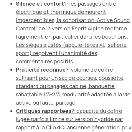
Silence et confort
?: les passages entre
électrique et thermique demeurent
imperceptibles, la sonorisation “Active Sound
Control” de la version Esprit Alpine renforce
l’agrément, en particulier dans les bouchons.
Les sièges ajustés (appuie-têtes XL, sellerie
sport) reçoivent l’unanimité des
commentaires positifs.
Praticité reconnue
?: volume de coffre
suffisant pour un sac de courses, poussette
standard ou bagages cabine, banquette
rabattable 1/3-2/3, modularité adaptée à la vie
active ou l’auto-partage.
Critiques rapportées
?: capacité du coffre
jugée parfois limite sur version hybride par
rapport à la Clio dCi ancienne génération, prix