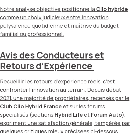
Notre analyse objective positionne la
Clio hybride
comme un choix judicieux entre innovation,
polyvalence quotidienne et maîtrise du budget
familial ou professionnel.
Avis des Conducteurs et
Retours d’Expérience
Recueillir les retours d’expérience réels, c’est
confronter l’innovation au terrain. Depuis
début
2021
, une majorité de propriétaires, recensés par le
Club Clio Hybrid France
et sur les forums
spécialisés (sections
Hybrid Life
et
Forum Auto
),
expriment une satisfaction générale, tempérée par
quelques critiques mieux précisées ci-dessous.