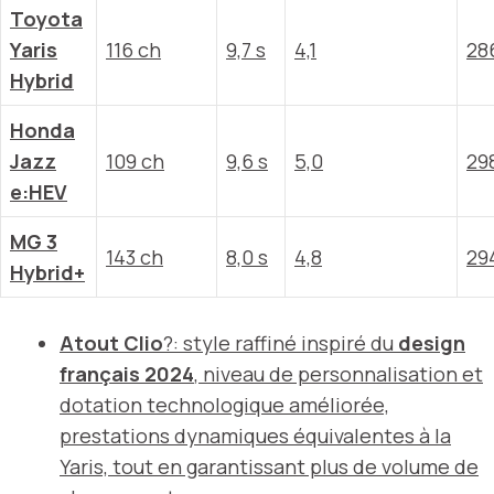
Toyota
Yaris
116 ch
9,7 s
4,1
28
Hybrid
Honda
Jazz
109 ch
9,6 s
5,0
29
e:HEV
MG 3
143 ch
8,0 s
4,8
29
Hybrid+
Atout Clio
?: style raffiné inspiré du
design
français 2024
, niveau de personnalisation et
dotation technologique améliorée,
prestations dynamiques équivalentes à la
Yaris, tout en garantissant plus de volume de