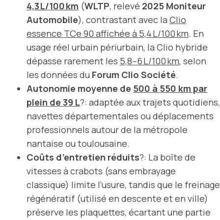
4,3 L/100 km
(
WLTP
, relevé
2025 Moniteur
Automobile
), contrastant avec la
Clio
essence TCe 90 affichée à 5,4 L/100 km
. En
usage réel urbain périurbain, la Clio hybride
dépasse rarement les
5,8–6 L/100 km
, selon
les données du
Forum Clio Société
.
Autonomie moyenne de
500 à 550 km par
plein de 39 L
?: adaptée aux trajets quotidiens,
navettes départementales ou déplacements
professionnels autour de la métropole
nantaise ou toulousaine.
Coûts d’entretien réduits
?: La boîte de
vitesses à crabots (sans embrayage
classique) limite l’usure, tandis que le freinage
régénératif (utilisé en descente et en ville)
préserve les plaquettes, écartant une partie