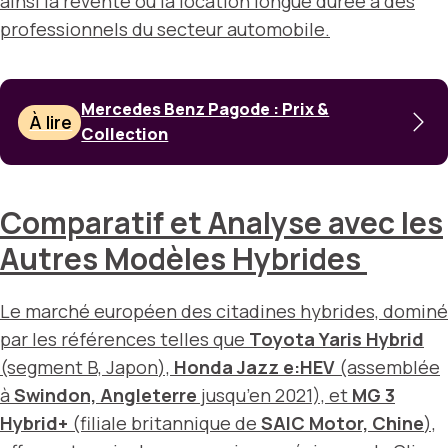
ainsi la revente ou la location longue durée à des
professionnels du secteur automobile.
Mercedes Benz Pagode : Prix &
À lire
Collection
Comparatif et Analyse avec les
Autres Modèles Hybrides
Le marché européen des citadines hybrides, dominé
par les références telles que
Toyota Yaris Hybrid
(segment B,
Japon
),
Honda Jazz e:HEV
(assemblée
à
Swindon, Angleterre
jusqu’en 2021), et
MG 3
Hybrid+
(filiale britannique de
SAIC Motor, Chine
),