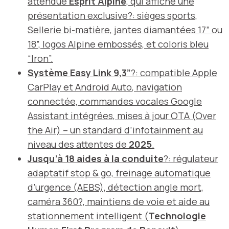
attendue
Esprit Alpine
, qui affiche une
présentation exclusive?: sièges sports,
Sellerie bi-matière, jantes diamantées 17” ou
18”, logos Alpine embossés, et coloris bleu
“Iron”.
Système Easy Link 9,3”
?: compatible
Apple
CarPlay
et
Android Auto
, navigation
connectée, commandes vocales Google
Assistant intégrées, mises à jour OTA (Over
the Air) – un standard d’infotainment au
niveau des attentes de
2025
.
Jusqu’à 18 aides à la conduite
?: régulateur
adaptatif stop & go, freinage automatique
d’urgence (AEBS), détection angle mort,
caméra 360?, maintiens de voie et aide au
stationnement intelligent (
Technologie