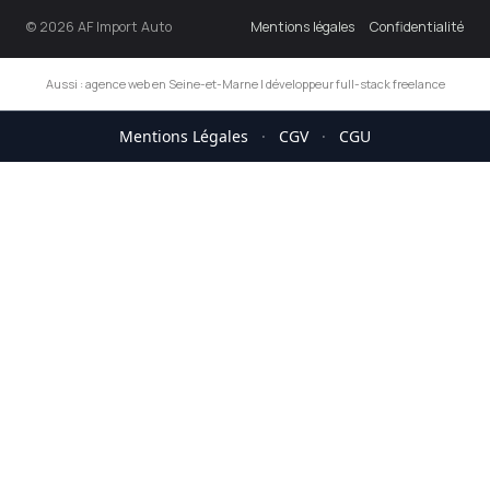
© 2026 AF Import Auto
Mentions légales
Confidentialité
Aussi :
agence web en Seine-et-Marne
|
développeur full-stack freelance
Mentions Légales
·
CGV
·
CGU