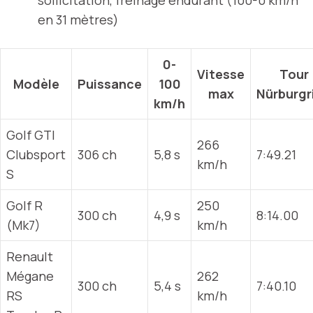
en 31 mètres)
0-
Vitesse
Tour
Modèle
Puissance
100
max
Nürburgr
km/h
Golf GTI
266
Clubsport
306 ch
5,8 s
7:49.21
km/h
S
Golf R
250
300 ch
4,9 s
8:14.00
(Mk7)
km/h
Renault
Mégane
262
300 ch
5,4 s
7:40.10
RS
km/h