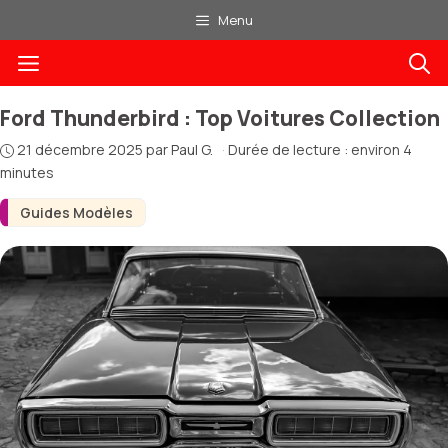
Aller
Menu
au
Menu
contenu
Ford Thunderbird : Top Voitures Collection
21 décembre 2025
par
Paul G.
·
Durée de lecture : environ 4
minutes
Guides Modèles