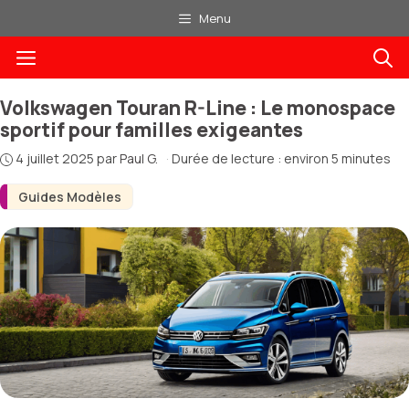
Aller
Menu
au
Menu
contenu
Volkswagen Touran R-Line : Le monospace
sportif pour familles exigeantes
4 juillet 2025
par
Paul G.
·
Durée de lecture : environ 5 minutes
Guides Modèles