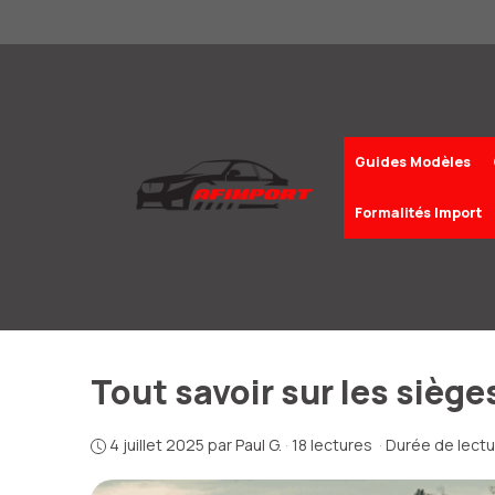
Aller
au
contenu
Guides Modèles
Formalités Import
Tout savoir sur les siège
4 juillet 2025
par
Paul G.
·
18 lectures
·
Durée de lectu