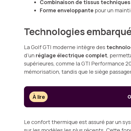
Combinaison de tissus techniques e
Forme enveloppante
pour un maint
Technologies embarquée
La Golf GTI moderne intègre des
technolo
d’un
réglage électrique complet
, permett
supérieures, comme la GTI Performance 2024
mémorisation, tandis que le siège passager 
À lire
G
Le confort thermique est assuré par un s
sur les modèles les plus récents. Cette fon