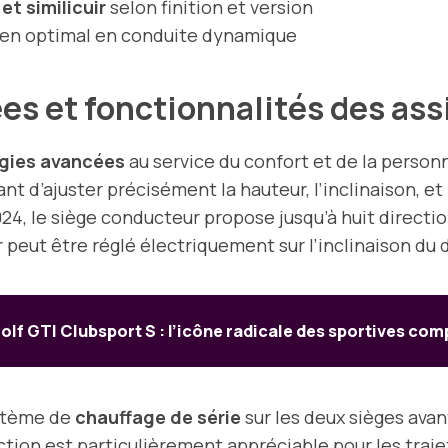
t similicuir
selon finition et version
ien optimal en conduite dynamique
s et fonctionnalités des ass
gies avancées
au service du confort et de la personn
ant d’ajuster précisément la hauteur, l’inclinaison, et
, le siège conducteur propose jusqu’à huit directio
peut être réglé électriquement sur l’inclinaison du d
olf GTI Clubsport S : l’icône radicale des sportives co
ystème de
chauffage de série
sur les deux sièges ava
ction est particulièrement appréciable pour les traje