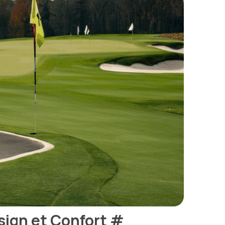
esign et Confort
#