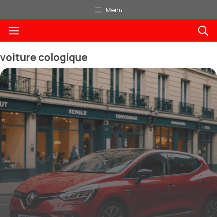
Aller
Menu
au
Menu
contenu
voiture cologique