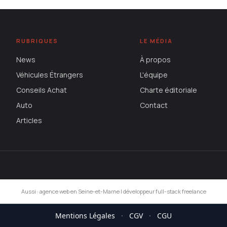
RUBRIQUES
LE MÉDIA
News
À propos
Véhicules Étrangers
L'équipe
Conseils Achat
Charte éditoriale
Auto
Contact
Articles
Aussi :
agence web en Seine-et-Marne
|
développeur full-stack freelance
Mentions Légales
·
CGV
·
CGU