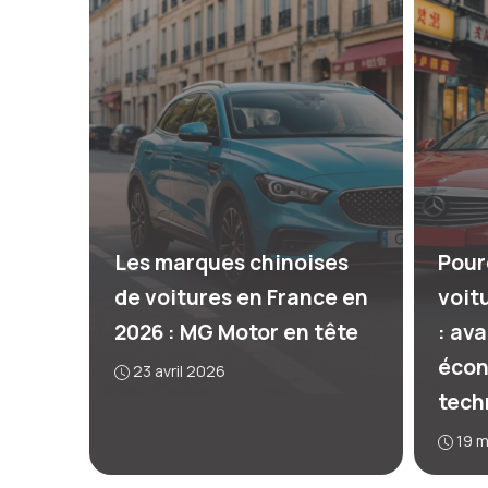
Les marques chinoises
Pour
de voitures en France en
voit
2026 : MG Motor en tête
: av
écon
23 avril 2026
tech
19 