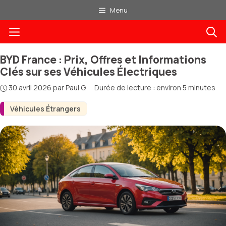
Aller
Menu
au
Menu
contenu
BYD France : Prix, Offres et Informations
Clés sur ses Véhicules Électriques
30 avril 2026
par
Paul G.
·
Durée de lecture : environ 5 minutes
Véhicules Étrangers