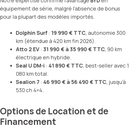
Notre expertise confirme l’avantage
BYD
en
équipement de série, malgré l’absence de bonus
pour la plupart des modèles importés.
Dolphin Surf
:
19 990 € TTC
, autonomie 300
km (étendue à 420 km fin 2026).
Atto 2 EV
:
31 990 € à 35 990 € TTC
, 90 km
électrique en hybride.
Seal U DM-i
:
41 890 € TTC
, best-seller avec 1
080 km total.
Sealion 7
:
46 990 € à 56 490 € TTC
, jusqu’à
530 ch 4×4.
Options de Location et de
Financement