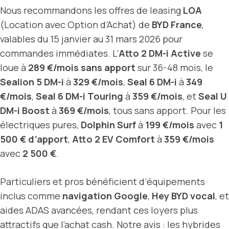
Nous recommandons les offres de leasing
LOA
(Location avec Option d’Achat) de
BYD France
,
valables du 15 janvier au 31 mars 2026 pour
commandes immédiates. L’
Atto 2 DM-i Active
se
loue à
289 €/mois sans apport
sur 36-48 mois, le
Sealion 5 DM-i
à
329 €/mois
,
Seal 6 DM-i
à
349
€/mois
,
Seal 6 DM-i Touring
à
359 €/mois
, et
Seal U
DM-i Boost
à
369 €/mois
, tous sans apport. Pour les
électriques pures,
Dolphin Surf
à
199 €/mois
avec
1
500 € d’apport
,
Atto 2 EV Comfort
à
359 €/mois
avec
2 500 €
.
Particuliers et pros bénéficient d’équipements
inclus comme
navigation Google
,
Hey BYD vocal
, et
aides ADAS avancées, rendant ces loyers plus
attractifs que l’achat cash. Notre avis : les hybrides