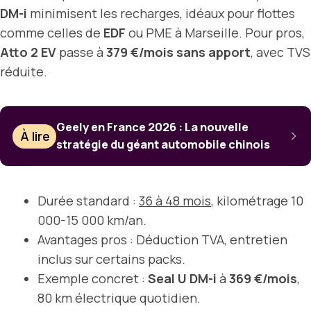
DM-i
minimisent les recharges, idéaux pour flottes
comme celles de
EDF
ou PME à Marseille. Pour pros,
Atto 2 EV
passe à
379 €/mois sans apport
, avec TVS
réduite.
Geely en France 2026 : La nouvelle
À lire
stratégie du géant automobile chinois
Durée standard :
36 à 48 mois
, kilométrage 10
000-15 000 km/an.
Avantages pros : Déduction TVA, entretien
inclus sur certains packs.
Exemple concret :
Seal U DM-i
à
369 €/mois
,
80 km électrique quotidien.