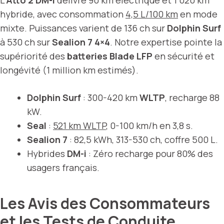
L’
Atto 2 DM-i
délivre 90 km électrique et 1 020 km
hybride, avec consommation
4,5 L/100 km
en mode
mixte. Puissances varient de 136 ch sur
Dolphin Surf
à 530 ch sur
Sealion 7 4×4
. Notre expertise pointe la
supériorité des
batteries Blade LFP
en sécurité et
longévité (1 million km estimés).
Dolphin Surf
: 300-420 km
WLTP
, recharge 88
kW.
Seal
:
521 km WLTP
, 0-100 km/h en 3,8 s.
Sealion 7
: 82,5 kWh, 313-530 ch, coffre 500 L.
Hybrides
DM-i
: Zéro recharge pour 80% des
usagers français.
Les Avis des Consommateurs
et les Tests de Conduite