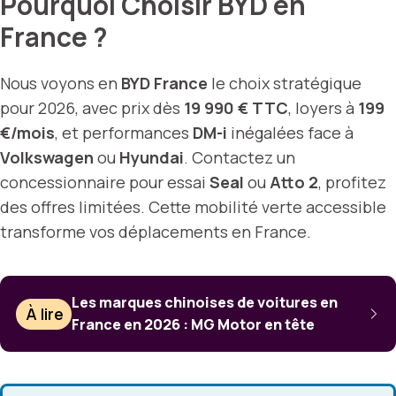
Pourquoi Choisir BYD en
France ?
Nous voyons en
BYD France
le choix stratégique
pour 2026, avec prix dès
19 990 € TTC
, loyers à
199
€/mois
, et performances
DM-i
inégalées face à
Volkswagen
ou
Hyundai
. Contactez un
concessionnaire pour essai
Seal
ou
Atto 2
, profitez
des offres limitées. Cette mobilité verte accessible
transforme vos déplacements en France.
Les marques chinoises de voitures en
À lire
France en 2026 : MG Motor en tête