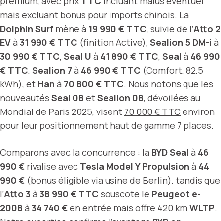
premium, avec prix
TTC
incluant malus éventuel
mais excluant bonus pour imports chinois. La
Dolphin Surf
mène à
19 990 € TTC
, suivie de l’
Atto 2
EV
à
31 990 € TTC
(finition Active),
Sealion 5 DM-i
à
30 990 € TTC
,
Seal U
à
41 890 € TTC
,
Seal
à
46 990
€ TTC
,
Sealion 7
à
46 990 € TTC
(Comfort, 82,5
kWh), et
Han
à
70 800 € TTC
. Nous notons que les
nouveautés
Seal 08
et
Sealion 08
, dévoilées au
Mondial de Paris 2025, visent
70 000 € TTC
environ
pour leur positionnement haut de gamme 7 places.
Comparons avec la concurrence : la
BYD Seal
à
46
990 €
rivalise avec
Tesla Model Y Propulsion
à
44
990 €
(bonus éligible via usine de Berlin), tandis que
l’
Atto 3
à
38 990 € TTC
souscote le
Peugeot e-
2008
à
34 740 €
en entrée mais offre 420 km
WLTP
.