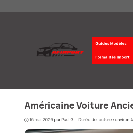
Aller
au
contenu
Guides Modèles
Formalités Import
Américaine Voiture Anci
16 mai 2026
par
Paul G.
·
Durée de lecture : environ 