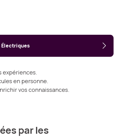
s Électriques
s expériences.
icules en personne.
enrichir vos connaissances.
ées par les