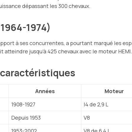
puissance dépassant les 300 chevaux.
(1964-1974)
apport à ses concurrentes, a pourtant marqué les esp
t atteindre jusqu’à 425 chevaux avec le moteur HEMI
 caractéristiques
Années
Moteur
1908-1927
I4 de 2,9 L
Depuis 1953
V8
1953-2002
V8 de 6,4 L