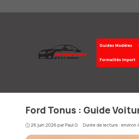
Aller
au
contenu
Guides Modèles
Formalités Import
Ford Tonus : Guide Voit
26 juin 2026
par
Paul G.
·
Durée de lecture : environ 