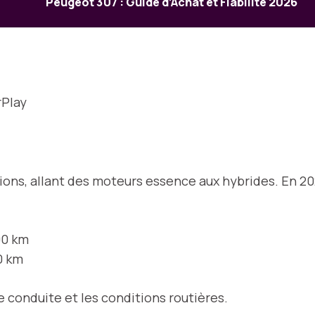
Peugeot 307 : Guide d’Achat et Fiabilité 2026
rPlay
ons, allant des moteurs essence aux hybrides. En 202
00 km
0 km
e conduite et les conditions routières.