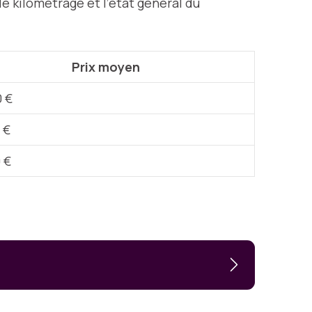
le kilométrage et l’état général du
Prix moyen
 €
 €
 €