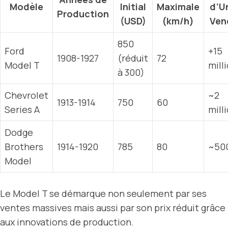
Modèle
Initial
Maximale
d’U
Production
(USD)
(km/h)
Ven
850
Ford
+15
1908-1927
(réduit
72
Model T
mill
à 300)
Chevrolet
~2
1913-1914
750
60
Series A
mill
Dodge
Brothers
1914-1920
785
80
~50
Model
Le Model T se démarque non seulement par ses
ventes massives mais aussi par son prix réduit grâce
aux innovations de production.