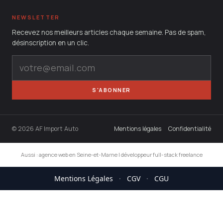
NEWSLETTER
Recevez nos meilleurs articles chaque semaine. Pas de spam,
désinscription en un clic.
S'ABONNER
© 2026 AF Import Auto
Mentions légales
Confidentialité
Aussi :
agence web en Seine-et-Marne
|
développeur full-stack freelance
Mentions Légales
·
CGV
·
CGU