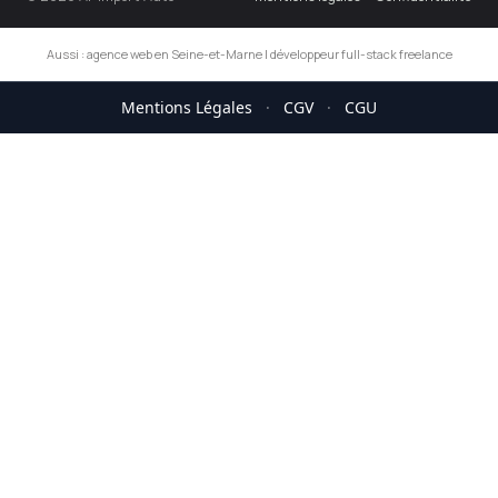
Aussi :
agence web en Seine-et-Marne
|
développeur full-stack freelance
Mentions Légales
·
CGV
·
CGU