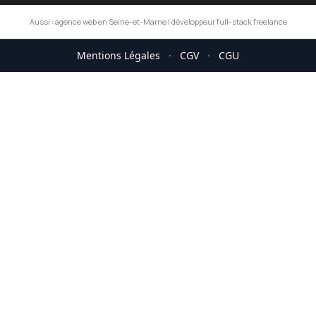
Aussi :
agence web en Seine-et-Marne
|
développeur full-stack freelance
Mentions Légales
·
CGV
·
CGU