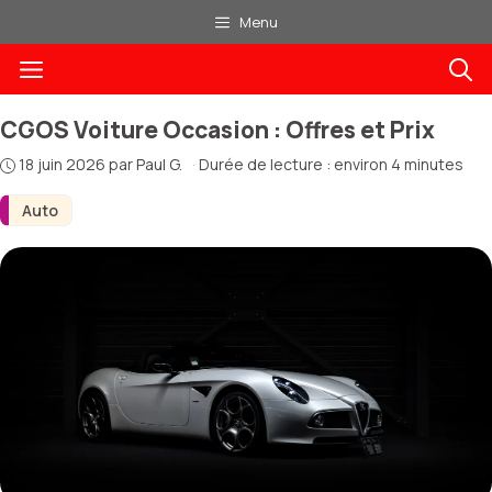
Aller
Menu
au
Menu
contenu
CGOS Voiture Occasion : Offres et Prix
18 juin 2026
par
Paul G.
·
Durée de lecture : environ 4 minutes
Auto