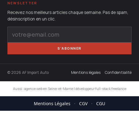
NEWSLETTER
Recevez nos meilleurs articles chaque semaine. Pas de spam,
désinscription en un clic.
S'ABONNER
© 2026 AF Import Auto
Mentions légales
Confidentialité
Aussi :
agence web en Seine-et-Marne
|
développeur full-stack freelance
Mentions Légales
·
CGV
·
CGU