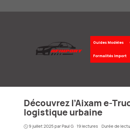
Aller
au
contenu
Guides Modèles
Formalités Import
Découvrez l’Aixam e-Truck
logistique urbaine
9 juillet 2025
par
Paul G.
·
19 lectures
·
Durée de lectu