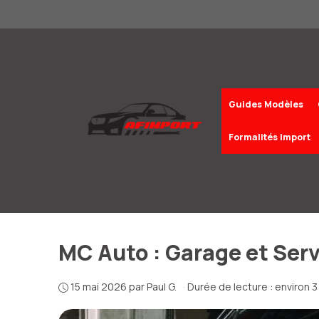
Aller
au
contenu
Guides Modèles
Formalités Import
MC Auto : Garage et Ser
15 mai 2026
par
Paul G.
·
Durée de lecture : environ 