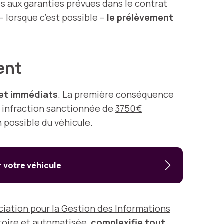
cès aux garanties prévues dans le contrat
 lorsque c’est possible –
le prélèvement
ment
 et immédiats
. La première conséquence
e infraction sanctionnée de
3750 €
n possible du véhicule.
r votre véhicule
ciation pour la Gestion des Informations
atoire et automatisée,
complexifie tout