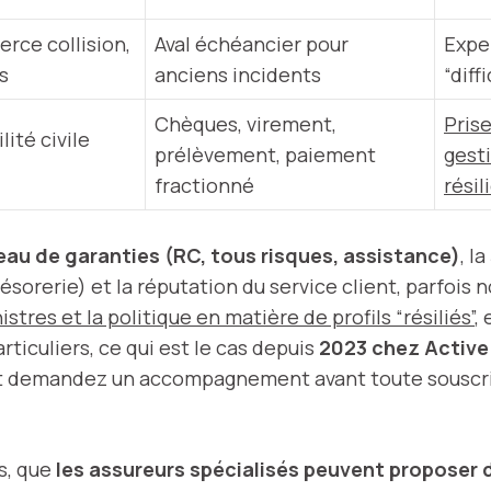
erce collision,
Aval échéancier pour
Exper
s
anciens incidents
“diffi
Chèques, virement,
Prise
ité civile
prélèvement, paiement
gesti
fractionné
résil
eau de garanties (RC, tous risques, assistance)
, la
sorerie) et la réputation du service client, parfois 
istres et la politique en matière de profils “résiliés”
,
ticuliers, ce qui est le cas depuis
2023 chez Active
 et demandez un accompagnement avant toute souscrip
s, que
les assureurs spécialisés peuvent proposer 