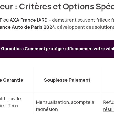
eur : Critères et Options Spé
F
ou
AXA France IARD
– demeurent souvent frileux fac
rance Auto de Paris 2024
, développent des solution
 Garanties : Comment protéger efficacement votre véhic
e Garantie
Souplesse Paiement
ité civile,
Mensualisation, acompte à
Refus
ire, Tous
l’adhésion
résil