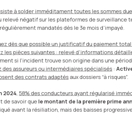
nsiste à solder imméditament toutes les sommes due
relevé négatif sur les plateformes de surveillance t
t régulièrement mandatés dès le 3e mois d’impayé.
 dès que possible un justificatif du paiement tota
les pièces suivantes : relevé d’informations détaillé, 
nt si l’incident trouve son origine dans une période
z des assureurs ou intermédiaires spécialisés
:
Activ
osent des contrats adaptés
aux dossiers “à risques”.
n 2024
,
58% des conducteurs ayant régularisé imméd
nt de savoir que
le montant de la première prime ann
tiqué avant la résiliation, mais des baisses progress