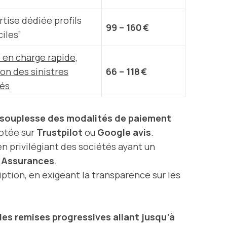
tise dédiée profils
99 – 160 €
ciles”
 en charge rapide,
on des sinistres
66 – 118 €
iés
souplesse des modalités de paiement
notée sur
Trustpilot
ou
Google avis
.
 en privilégiant des sociétés ayant un
 Assurances
.
tion, en exigeant la transparence sur les
des remises progressives allant jusqu’à