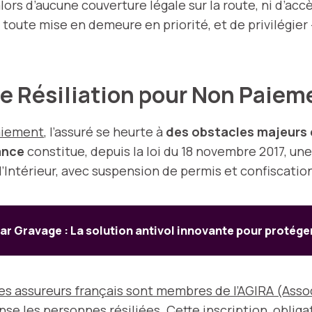
alors d’aucune couverture légale sur la route, ni d’ac
ute mise en demeure en priorité, et de privilégier –
 Résiliation pour Non Paie
paiement
, l’assuré se heurte à
des obstacles majeurs
ance
constitue, depuis la loi du 18 novembre 2017, un
l’Intérieur, avec suspension de permis et confiscatio
r Gravage : La solution antivol innovante pour protége
es assureurs français sont membres de l’AGIRA (Asso
ense les personnes résiliées. Cette inscription, oblig