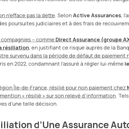
ion n’efface pas la dette
. Selon
Active Assurances
, l
es poursuites judiciaires et à des frais de recouvr
es compagnies – comme
Direct Assurance (groupe A
 résiliation
, en justifiant ce risque auprès de la Ban
stre survenu dans la période de défaut de paiement 
ris en 2022, condamnant l’assuré à régler lui-même
l
région Île-de-France, résilié pour non paiement chez
mention « résilié » sur son relevé d’information
. Tel
es d’une telle décision.
iliation d’Une Assurance Aut