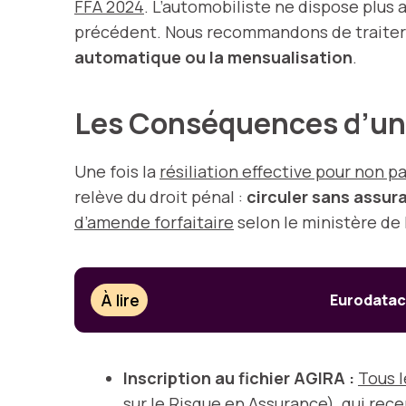
FFA 2024
. L’automobiliste ne dispose plus 
précédent. Nous recommandons de traiter to
automatique ou la mensualisation
.
Les Conséquences d’une
Une fois la
résiliation effective pour non 
relève du droit pénal :
circuler sans assur
d’amende forfaitaire
selon le ministère de 
À lire
Eurodataca
Inscription au fichier AGIRA :
Tous l
sur le Risque en Assurance)
, qui rec