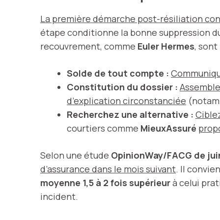
La première démarche post-résiliation co
étape conditionne la bonne suppression du 
recouvrement, comme
Euler Hermes
, son
Solde de tout compte :
Communiquez
Constitution du dossier :
Assemblez 
d’explication circonstanciée
(notamme
Recherchez une alternative :
Cible
courtiers comme
MieuxAssuré
prop
Selon une étude
OpinionWay/FACG de jui
d’assurance dans le mois suivant
. Il convie
moyenne 1,5 à 2 fois supérieur
à celui pra
incident.