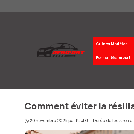
Aller
au
contenu
Guides Modèles
Formalités Import
Comment éviter la résil
20 novembre 2025
par
Paul G.
·
Durée de lecture : e