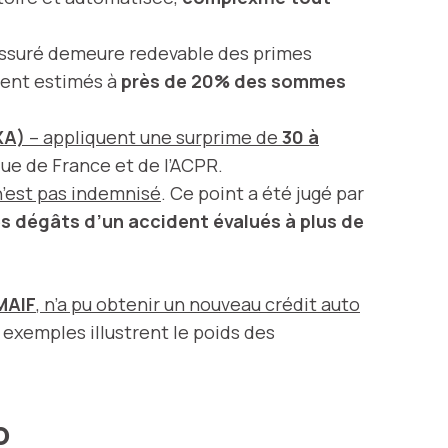
’assuré demeure redevable des primes
ement estimés à
près de 20% des sommes
XA)
– appliquent une surprime de
30 à
que de France et de l’ACPR.
n’est pas indemnisé
. Ce point a été jugé par
es dégâts d’un accident évalués à plus de
MAIF
, n’a pu obtenir un nouveau crédit auto
s exemples illustrent le poids des
o