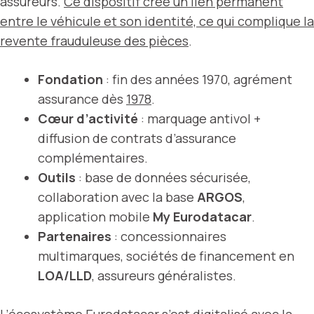
assureurs.
Ce dispositif crée un lien permanent
entre le véhicule et son identité, ce qui complique la
revente frauduleuse des pièces
.
Fondation
: fin des années 1970, agrément
assurance dès
1978
.
Cœur d’activité
: marquage antivol +
diffusion de contrats d’assurance
complémentaires.
Outils
: base de données sécurisée,
collaboration avec la base
ARGOS
,
application mobile
My Eurodatacar
.
Partenaires
: concessionnaires
multimarques, sociétés de financement en
LOA/LLD
, assureurs généralistes.