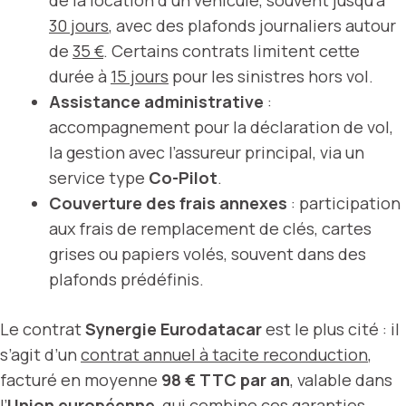
de la location d’un véhicule, souvent jusqu’à
30 jours
, avec des plafonds journaliers autour
de
35 €
. Certains contrats limitent cette
durée à
15 jours
pour les sinistres hors vol.
Assistance administrative
:
accompagnement pour la déclaration de vol,
la gestion avec l’assureur principal, via un
service type
Co-Pilot
.
Couverture des frais annexes
: participation
aux frais de remplacement de clés, cartes
grises ou papiers volés, souvent dans des
plafonds prédéfinis.
Le contrat
Synergie Eurodatacar
est le plus cité : il
s’agit d’un
contrat annuel à tacite reconduction
,
facturé en moyenne
98 € TTC par an
, valable dans
l’
Union européenne
, qui combine ces garanties