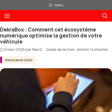
Aller
Menu
au
Menu
contenu
DekraBox : Comment cet écosystème
numérique optimise la gestion de votre
véhicule
5 mars 2026
par
Paul G.
·
Durée de lecture : environ 14 minutes
Assurance Auto