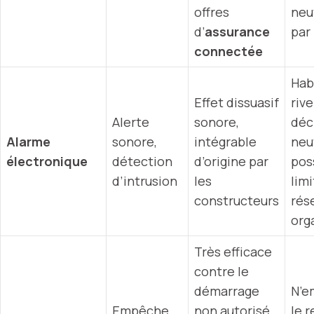
offres
neu
d’
assurance
par 
connectée
Hab
Effet dissuasif
rive
Alerte
sonore,
déc
Alarme
sonore,
intégrable
neu
électronique
détection
d’origine par
pos
d’intrusion
les
limi
constructeurs
rés
org
Très efficace
contre le
démarrage
N’e
Empêche
non autorisé,
le 