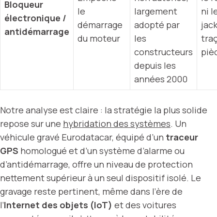
Bloqueur
le
largement
ni l
électronique /
démarrage
adopté par
jack
antidémarrage
du moteur
les
tra
constructeurs
piè
depuis les
années 2000
Notre analyse est claire : la stratégie la plus solide
repose sur une
hybridation des systèmes
. Un
véhicule gravé Eurodatacar, équipé d’un
traceur
GPS
homologué et d’un système d’alarme ou
d’antidémarrage, offre un niveau de protection
nettement supérieur à un seul dispositif isolé. Le
gravage reste pertinent, même dans l’ère de
l’
Internet des objets (IoT)
et des voitures