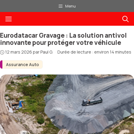
Aller
Menu
au
Menu
contenu
Eurodatacar Gravage : La solution antivol
innovante pour protéger votre véhicule
12 mars 2026
par
Paul G.
·
Durée de lecture : environ 14 minutes
Assurance Auto