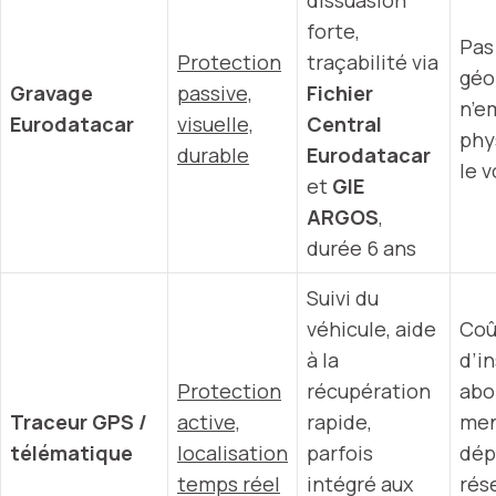
dissuasion
forte,
Pas
Protection
traçabilité via
géo
Gravage
passive,
Fichier
n’e
Eurodatacar
visuelle,
Central
phy
durable
Eurodatacar
le v
et
GIE
ARGOS
,
durée 6 ans
Suivi du
véhicule, aide
Coû
à la
d’in
Protection
récupération
ab
Traceur GPS /
active,
rapide,
men
télématique
localisation
parfois
dép
temps réel
intégré aux
rés