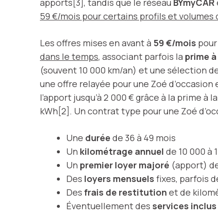
apports[3], tandis que le réseau
BYmyCAR
59 €/mois pour certains profils et volumes
Les offres mises en avant à
59 €/mois
pour
dans le temps
, associant parfois la
prime à
(souvent 10 000 km/an) et une sélection de
une offre relayée pour une Zoé d’occasion
l’apport jusqu’à 2 000 € grâce à la prime à
kWh[2]. Un contrat type pour une Zoé d’oc
Une
durée
de 36 à 49 mois
Un
kilométrage annuel
de 10 000 à 
Un
premier loyer majoré
(apport) de
Des
loyers mensuels
fixes, parfois 
Des
frais de restitution
et de kilom
Éventuellement des
services inclus