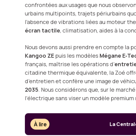
confrontées aux usages que nous observons 
urbains multipoints, trajets périurbains qu
l’absence de vibrations liées au moteur th
écran tactile
, climatisation, aides à la c
Nous devons aussi prendre en compte la p
Kangoo ZE
puis les modèles
Mégane E‑Tec
français, maîtrise les opérations d’
entreti
citadine thermique équivalente, la Zoé off
d’entretien et confère une image de véhicul
2035
. Nous considérons que, sur le marché
l’électrique sans viser un modèle premium 
À lire
La Central