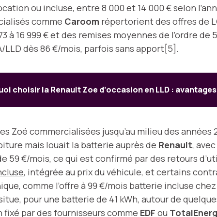
ocation ou incluse, entre 8 000 et 14 000 € selon l’an
pécialisés comme
Caroom
répertorient des offres de 
673 à 16 999 € et des remises moyennes de l’ordre de 
LLD dès 86 €/mois, parfois sans apport[5].
oi choisir la Renault Zoe d’occasion en LLD : avantages
Les Zoé commercialisées jusqu’au milieu des années
voiture mais louait la batterie auprès de
Renault
, ave
 59 €/mois, ce qui est confirmé par des retours d’uti
ncluse
, intégrée au prix du véhicule, et certains cont
ique, comme l’offre à 99 €/mois batterie incluse che
situe, pour une batterie de 41 kWh, autour de quelqu
Wh fixé par des fournisseurs comme
EDF
ou
TotalEnerg