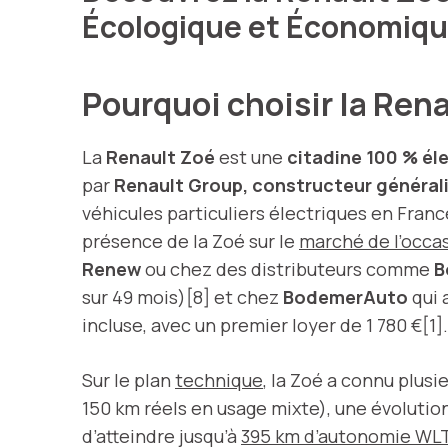
Écologique et Économiq
Pourquoi choisir la Ren
La
Renault Zoé
est une
citadine 100 % él
par
Renault Group, constructeur générali
véhicules particuliers électriques en Franc
présence de la Zoé sur le
marché de l’occa
Renew
ou chez des distributeurs comme
B
sur 49 mois)[8] et chez
BodemerAuto
qui 
incluse, avec un premier loyer de 1 780 €[1].
Sur le plan
technique
, la Zoé a connu plus
150 km réels en usage mixte), une évolutio
d’atteindre jusqu’à
395 km d’autonomie WL