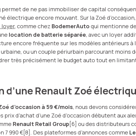
g permet de ne pas immobiliser de capital conséquent,
ché électrique encore mouvant. Sur la Zoé d’occasion
 loyer
, comme chez
BodemerAuto
qui mentionne des
 une
location de batterie séparée
, avec un loyer add
cture encore fréquente sur les modèles antérieurs à l
e urbaine, ou un couple périurbain parcourant moins d
rer très précisément le budget auto tout en limitant
n d’une Renault Zoé électriq
Zoé d’occasion à 59 €/mois
, nous devons considére
les prix d’achat d’une Zoé d’occasion débutent aux al
comme
Renault Retail Group
[6] ou des distributeurs
iron 7 990 €[8]. Des plateformes d’annonces comme
Le