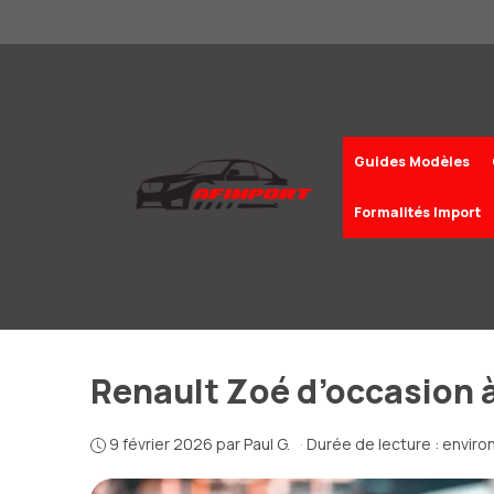
Aller
au
contenu
Guides Modèles
Formalités Import
Renault Zoé d’occasion à
9 février 2026
par
Paul G.
·
Durée de lecture : enviro