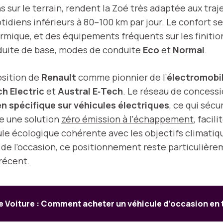
sur le terrain, rendent la Zoé très adaptée aux traj
otidiens inférieurs à 80–100 km par jour. Le confort s
ermique, et des équipements fréquents sur les finitio
onduite de base, modes de conduite
Eco
et
Normal
.
osition de
Renault
comme pionnier de l’
électromobil
h Electric
et
Austral E‑Tech
. Le réseau de concessi
en spécifique sur véhicules électriques
, ce qui sécu
re une solution
zéro émission à l’échappement
, facil
e écologique cohérente avec les objectifs climatique
 de l’occasion, ce positionnement reste particulièrem
récent.
e Voiture : Comment acheter un véhicule d’occasion en