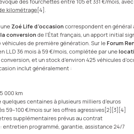
évoque des fourchettes entre 105 et 331 €/mois, av
 de kilométrage
[4].
 une
Zoé Life d’occasion
correspondent en général 
 la conversion
de l’État français, un apport initial s
 véhicules de première génération. Sur le
Forum Ren
 en LLD 36 mois à 59 €/mois, complétée par une
locat
 la conversion, et un stock d’environ 425 véhicules d’
casion inclut généralement :
15 000 km
 quelques centaines à plusieurs milliers d’euros
dès 59–100 €/mois sur les offres agressives[2][3][4]
ètres supplémentaires prévus au contrat
: entretien programmé, garantie, assistance 24/7