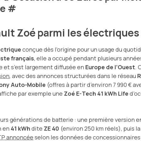
ue
#
ault Zoé parmi les électriques
ectrique
conçue dès l’origine pour un usage du quotid
ste français
, elle a occupé pendant plusieurs année
e et s’est largement diffusée en
Europe de l’Ouest
. 
sion
, avec des annonces structurées dans le réseau
R
ony Auto-Mobile
(offres à partir d’environ 7 990 € a
affiche par exemple une
Zoé E-Tech 41 kWh Life
d’oc
ieurs générations de batterie : une première version 
n en
41 kWh
dite
ZE 40
(environ 250 km réels), puis l
TP annoncée
selon les données de concessionnair