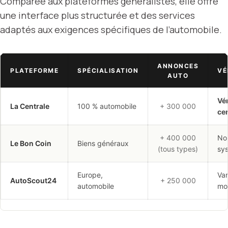
Comparée aux plateformes généralistes, elle offre
une interface plus structurée et des services
adaptés aux exigences spécifiques de l’automobile.
ANNONCES
PLATEFORME
SPÉCIALISATION
VÉ
AUTO
Vér
La Centrale
100 % automobile
+ 300 000
cer
+ 400 000
No
Le Bon Coin
Biens généraux
(tous types)
sy
Europe,
Var
AutoScout24
+ 250 000
automobile
mo