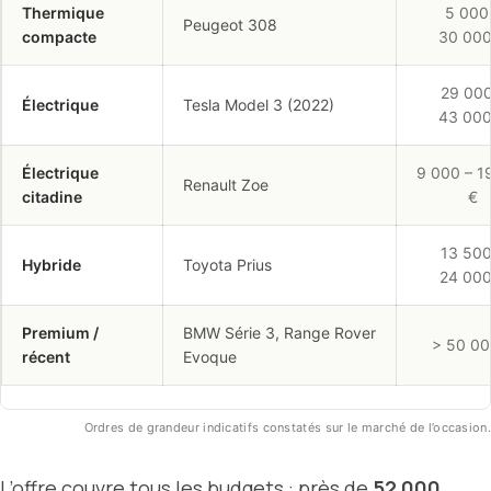
Thermique
5 000
Peugeot 308
compacte
30 000
29 000
Électrique
Tesla Model 3 (2022)
43 000
Électrique
9 000 – 1
Renault Zoe
citadine
€
13 500
Hybride
Toyota Prius
24 000
Premium /
BMW Série 3, Range Rover
> 50 00
récent
Evoque
Ordres de grandeur indicatifs constatés sur le marché de l’occasion.
L’offre couvre tous les budgets : près de
52 000