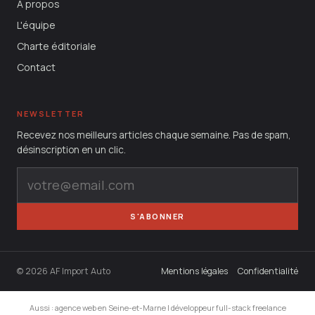
À propos
L'équipe
Charte éditoriale
Contact
NEWSLETTER
Recevez nos meilleurs articles chaque semaine. Pas de spam,
désinscription en un clic.
S'ABONNER
© 2026 AF Import Auto
Mentions légales
Confidentialité
Aussi :
agence web en Seine-et-Marne
|
développeur full-stack freelance