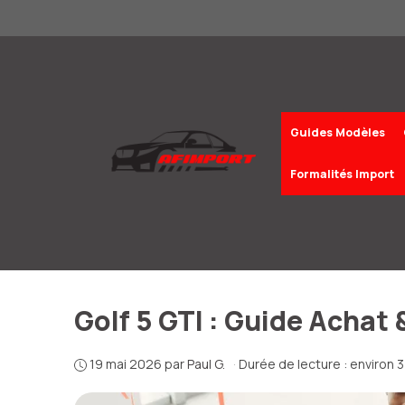
Aller
au
contenu
Guides Modèles
Formalités Import
Golf 5 GTI : Guide Achat 
19 mai 2026
par
Paul G.
·
Durée de lecture : environ 