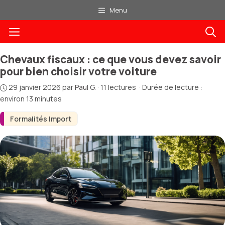
Aller
Menu
au
Menu
contenu
Chevaux fiscaux : ce que vous devez savoir
pour bien choisir votre voiture
29 janvier 2026
par
Paul G.
·
11 lectures
·
Durée de lecture :
environ 13 minutes
Formalités Import