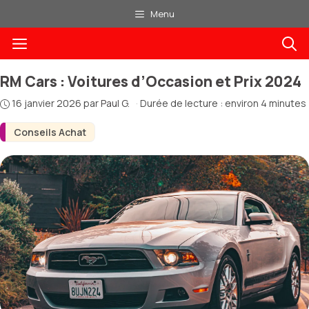
Aller
Menu
au
Menu
contenu
RM Cars : Voitures d’Occasion et Prix 2024
16 janvier 2026
par
Paul G.
·
Durée de lecture : environ 4 minutes
Conseils Achat