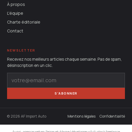
À propos
L'équipe
Charte éditoriale
Contact
NEWSLETTER
Recevez nos meilleurs articles chaque semaine. Pas de spam,
désinscription en un clic.
S'ABONNER
© 2026 AF Import Auto
Mentions légales
Confidentialité
Aussi :
agence web en Seine-et-Marne
|
développeur full-stack freelance