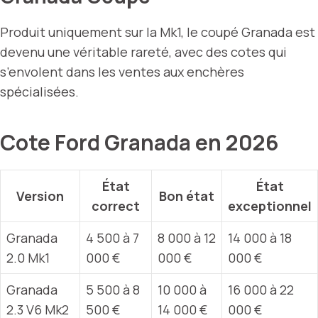
Produit uniquement sur la Mk1, le coupé Granada est
devenu une véritable rareté, avec des cotes qui
s’envolent dans les ventes aux enchères
spécialisées.
Cote Ford Granada en 2026
État
État
Version
Bon état
correct
exceptionnel
Granada
4 500 à 7
8 000 à 12
14 000 à 18
2.0 Mk1
000 €
000 €
000 €
Granada
5 500 à 8
10 000 à
16 000 à 22
2.3 V6 Mk2
500 €
14 000 €
000 €