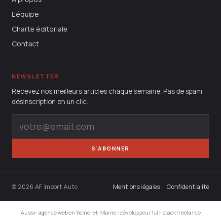
L'équipe
Charte éditoriale
Contact
NEWSLETTER
Recevez nos meilleurs articles chaque semaine. Pas de spam,
désinscription en un clic.
S'ABONNER
© 2026 AF Import Auto
Mentions légales
Confidentialité
Aussi :
agence web en Seine-et-Marne
|
développeur full-stack freelance