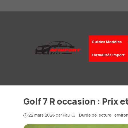
Aller
au
contenu
Guides Modèles
Formalités Import
Golf 7 R occasion : Prix
22 mars 2026
par
Paul G.
·
Durée de lecture : enviro