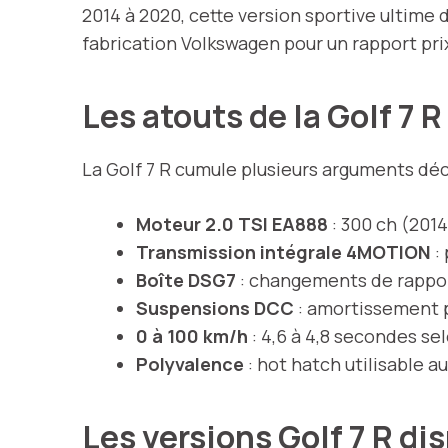
2014 à 2020, cette version sportive ultime
fabrication Volkswagen pour un rapport prix
Les atouts de la Golf 7 
La Golf 7 R cumule plusieurs arguments déc
Moteur 2.0 TSI EA888
: 300 ch (2014
Transmission intégrale 4MOTION
:
Boîte DSG7
: changements de rappor
Suspensions DCC
: amortissement p
0 à 100 km/h
: 4,6 à 4,8 secondes se
Polyvalence
: hot hatch utilisable a
Les versions Golf 7 R di