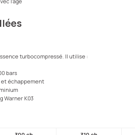
avec l’âge
llées
ssence turbocompressé. Il utilise :
00 bars
n et échappement
uminium
rg Warner K03
300 ch
310 ch