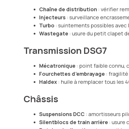
Chaîne de distribution
: vérifier r
Injecteurs
: surveillance encrassem
Turbo
: suintements possibles avec l
Wastegate
: usure du petit clapet d
Transmission DSG7
Mécatronique
: point faible connu, 
Fourchettes d’embrayage
: fragilit
Haldex
: huile à remplacer tous les
Châssis
Suspensions DCC
: amortisseurs pi
Silentblocs de train arrière
: usure 