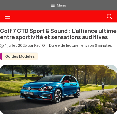
Aller
Menu
au
Menu
contenu
Golf 7 GTD Sport & Sound : L’alliance ultime
entre sportivité et sensations auditives
4 juillet 2025
par
Paul G.
·
Durée de lecture : environ 6 minutes
Guides Modèles