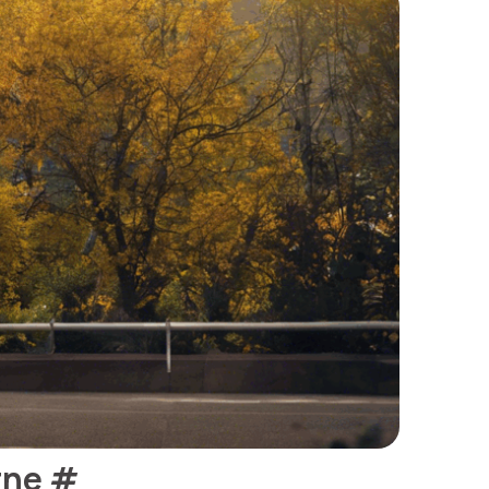
rne
#