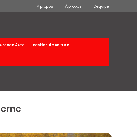
A propos
À propos
L’équipe
urance Auto
Location de Voiture
derne