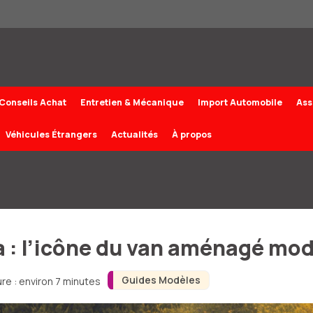
Conseils Achat
Entretien & Mécanique
Import Automobile
Ass
Véhicules Étrangers
Actualités
À propos
a : l’icône du van aménagé mo
Guides Modèles
re : environ 7 minutes