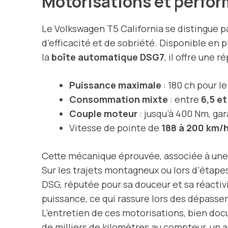
Motorisations et perfo
Le Volkswagen T5 California se distingue p
d’efficacité et de sobriété. Disponible en p
la
boîte automatique DSG7
, il offre une
Puissance maximale
: 180 ch pour l
Consommation mixte
: entre
6,5 et
Couple moteur
: jusqu’à 400 Nm, gar
Vitesse de pointe de
188 à 200 km/
Cette mécanique éprouvée, associée à un
Sur les trajets montagneux ou lors d’étape
DSG, réputée pour sa douceur et sa réactiv
puissance, ce qui rassure lors des dépass
L’entretien de ces motorisations, bien doc
de milliers de kilomètres au compteur, un a