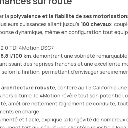
rmances sur route
ar la
polyvalence et la fiabilité de ses motorisation
lusieurs puissances allant jusqu’à
180 chevaux
, coupl
 réponse dynamique, même en configuration tout équip
e 2.0 TDI 4Motion DSG7
 6,8 l/100 km
, démontrant une sobriété remarquable
antissant des reprises franches et une excellente mot
h
selon la finition, permettant d’envisager sereineme
e
architecture robuste
, confère au T5 California un
s hors bitume, le 4Motion révèle tout son potentiel, 
ité, améliore nettement l’agrément de conduite, tout
ements en charge.
umenté et fiable, explique la longévité de nombreux 
rgument fort qui séduit une clientèle investie à long