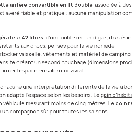
te arrière convertible en lit double
, associée à de
est avéré fiable et pratique : aucune manipulation c
gérateur 42 litres
, d’un double réchaud gaz, d’un évi
istants aux chocs, pensés pour la vie nomade
stocker vaisselle, vêtements et matériel de camping
ensité créant un second couchage (dimensions proc
former l’espace en salon convivial
 chacune une interprétation différente de la vie à b
le on adapte l’espace selon les besoins. Le
gain d’habit
n véhicule mesurant moins de cinq mètres. Le
coin r
ia un compagnon sûr pour toutes les saisons.