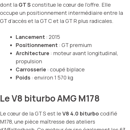
dont la
GT S
constitue le cœur de l’offre. Elle
occupe un positionnement intermédiaire entre la
GT d’accès et la GT C et la GT R plus radicales.
Lancement
: 2015
Positionnement
: GT premium
Architecture
: moteur avant longitudinal,
propulsion
Carrosserie
: coupé biplace
Poids
: environ 1 570 kg
Le V8 biturbo AMG M178
Le cœur de la GT S est le
V8 4.0 biturbo
codifié
M178, une pièce maîtresse des ateliers
d’Affalterbach. Ce moteur équipe également les 63