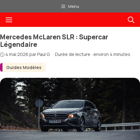
Aller
Menu
au
Menu
contenu
Mercedes McLaren SLR : Supercar
Légendaire
4 mai 2026
par
Paul G.
·
Durée de lecture : environ 4 minutes
Guides Modèles