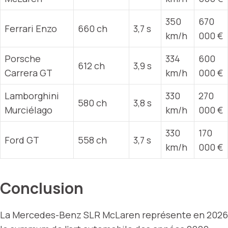
350
670
Ferrari Enzo
660 ch
3,7 s
km/h
000 €
Porsche
334
600
612 ch
3,9 s
Carrera GT
km/h
000 €
Lamborghini
330
270
580 ch
3,8 s
Murciélago
km/h
000 €
330
170
Ford GT
558 ch
3,7 s
km/h
000 €
Conclusion
La Mercedes-Benz SLR McLaren représente en 2026