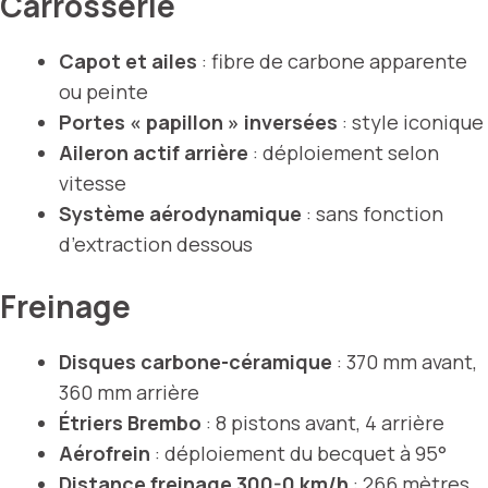
Carrosserie
Capot et ailes
: fibre de carbone apparente
ou peinte
Portes « papillon » inversées
: style iconique
Aileron actif arrière
: déploiement selon
vitesse
Système aérodynamique
: sans fonction
d’extraction dessous
Freinage
Disques carbone-céramique
: 370 mm avant,
360 mm arrière
Étriers Brembo
: 8 pistons avant, 4 arrière
Aérofrein
: déploiement du becquet à 95°
Distance freinage 300-0 km/h
: 266 mètres