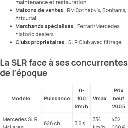
maintenance et restauration
Maisons de ventes
: RM Sotheby’s, Bonhams,
Artcurial
Marchands spécialisés
: Ferrari/Mercedes
historic dealers
Clubs propriétaires
: SLR Club avec filtrage
La SLR face à ses concurrentes
de l’époque
0-
Prix
Modèle
Puissance
100
Vmax
neuf
km/h
2005
Mercedes SLR
334
452
626 ch
3,8 s
McLaren
km/h
000 €