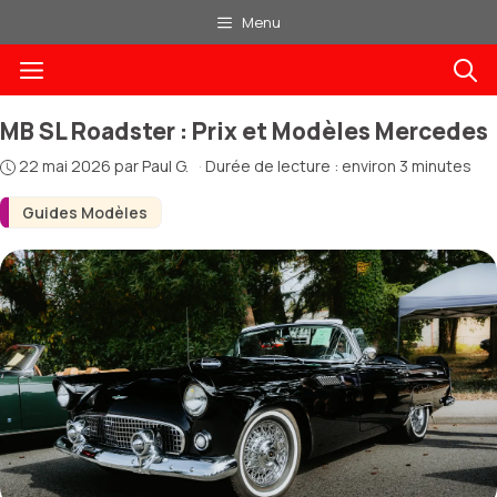
Aller
Menu
au
Menu
contenu
MB SL Roadster : Prix et Modèles Mercedes
22 mai 2026
par
Paul G.
·
Durée de lecture : environ 3 minutes
Guides Modèles